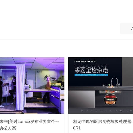
A
未来|美时Lamex发布业界首个一
相见恨晚的厨房食物垃圾处理器
办公方案
0R1