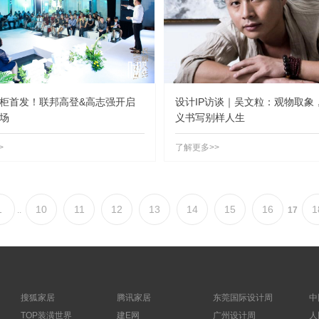
柜首发！联邦高登&高志强开启
设计IP访谈｜吴文粒：观物取象
场
义书写别样人生
>
了解更多>>
1
10
11
12
13
14
15
16
1
..
17
搜狐家居
腾讯家居
东莞国际设计周
中
TOP装潢世界
建E网
广州设计周
人