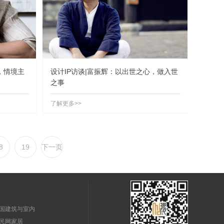
，情境主
设计IP访谈|富振辉：以出世之心，做入世
之事
了解更多>>
8
19
下一页
国建筑与室内
民网家居