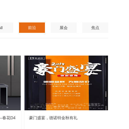
ll
前沿
展会
焦点
—春花D4
豪门盛宴，德诺特金秋有礼