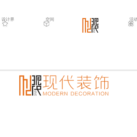
设计界
空间
.
活