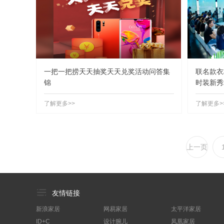
一把一把捞天天抽奖天天兑奖活动问答集
联名款衣
锦
时装新秀
了解更多>>
了解更多>
上一页
友情链接
新浪家居
网易家居
太平洋家居
ID+C
设计腕儿
凤凰家居