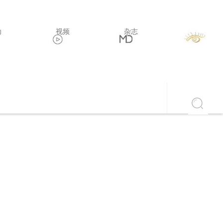
动
视频
杂志